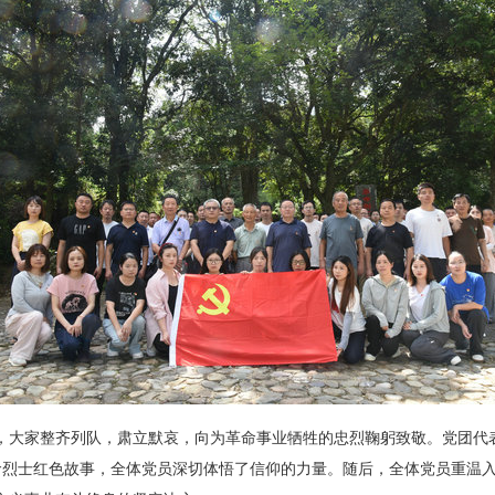
大家整齐列队，肃立默哀，向为革命事业牺牲的忠烈鞠躬致敬。党团代表
命烈士红色故事，全体党员深切体悟了信仰的力量。随后，全体党员重温