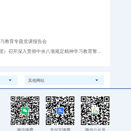
学习教育专题党课报告会
下一条：生态生态环保集团（水务集团）召开深入贯彻中央八项规定精神学习教育警示教育大会环保集团（水务集团）召开深入贯彻中央八项规定精神学习教育警示教育大会
微信缴费
支付宝缴费
微信公众号