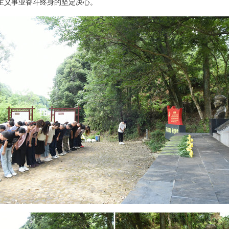
主义事业奋斗终身的坚定决心。