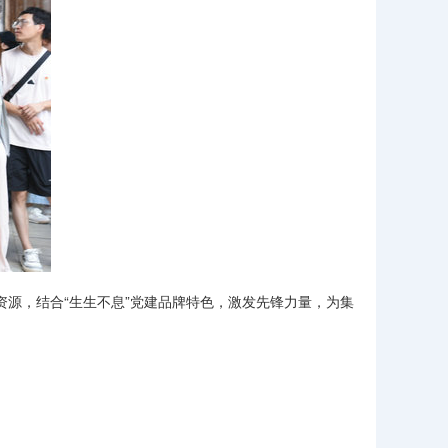
源，结合“生生不息”党建品牌特色，激发先锋力量，为集