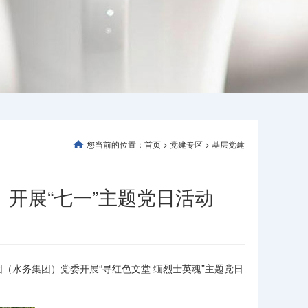
您当前的位置：
首页
>
党建专区
>
基层党建
开展“七一”主题党日活动
水务集团）党委开展“寻红色文堂 缅烈士英魂”主题党日