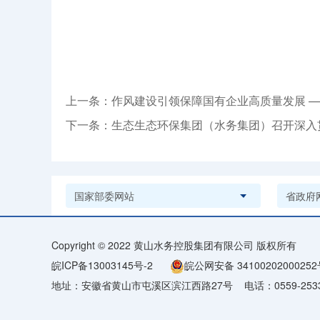
上一条：作风建设引领保障国有企业高质量发展 
Copyright © 2022 黄山水务控股集团有限公司 版权所有
皖ICP备13003145号-2
皖公网安备 3410020200025
地址：安徽省黄山市屯溪区滨江西路27号 电话：0559-25