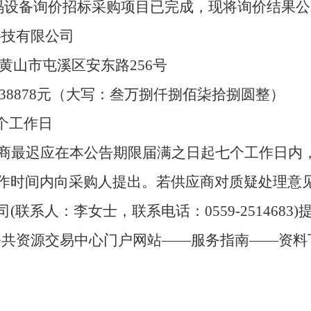
码设备
询价招标采购项目已完成，现将
询价
结果公
科技有限公司
黄山市屯溪区安东路
256号
38878
元（大写：
叁万捌仟捌佰柒拾捌圆整
）
个工作日
应商最迟应在本公告期限届满之日起七个工作日内
工作时间内向采购人提出
。
若供应商对质疑处理意
联系人：李女士，联系电话：0559-2514683)
公共资源交易中心门户网站
——
服务指南
——
资料